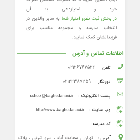
خود و امتیازدهی به آن
در بخش ثبت نظرو امتیاز شما
به سایر والدین در
انتخاب مدرسه و مجموعه مناسب برای
فرزندانشان کمک نمایید.
اطلاعات تماس و آدرس
تلفن :
02126767524
دورنگار :
02122387359
پست الکترونیک :
school@baghedanaei.ir
وب سایت :
http://www.baghedanaei.ir
کد مدرسه:
آدرس :
تهران , سعادت آباد ، سرو شرقی ، پلاک