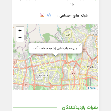
25
شبکه های اجتماعی :
+
−
×
مدرسه باغ دانايي (شعبه سعادت آباد)
Leaflet
نظرات بازدیدکنندگان