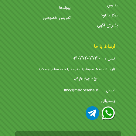
مدارس
پیوندها
مرکز دانلود
تدریس خصوصی
پذیرش آگهی
ارتباط با ما
021-77407730
تلفن :
(این شماره ها مربوط به مدرسه یا خانه معلم نیست)
09191202352
info@madreseha.ir
ایمیل :
پشتیبانی