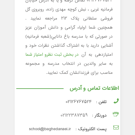
02126767524 تماس گرفته و یا به آدرس خیابان
فرمانیه غربی ، نبش کوچه مهدی زاده، روبروی گل
فروشی سلطانی پلاک ٢١٢ مراجعه نمایید .
همچنین شما اولیاء گرامی و دانش آموزان عزیز
در صورتی که با مدرسه باغ دانايي(شعبه فرمانیه)
آشنایی دارید با به اشتراک گذاشتن نظرات خود و
امتیازدهی به آن
در بخش ثبت نظرو امتیاز شما
به سایر والدین در انتخاب مدرسه و مجموعه
مناسب برای فرزندانشان کمک نمایید.
اطلاعات تماس و آدرس
تلفن :
02126767524
دورنگار :
02122387359
پست الکترونیک :
school@baghedanaei.ir