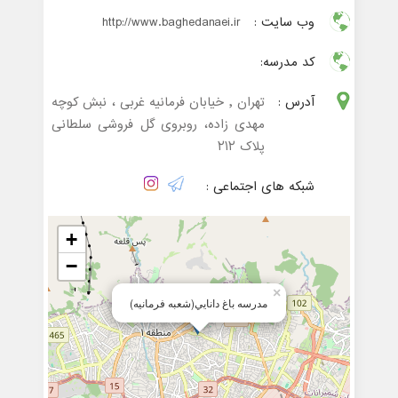
وب سایت :
http://www.baghedanaei.ir
کد مدرسه:
آدرس :
تهران , خیابان فرمانیه غربی ، نبش کوچه
مهدی زاده، روبروی گل فروشی سلطانی
پلاک ٢١٢
شبکه های اجتماعی :
+
−
×
مدرسه باغ دانايي(شعبه فرمانیه)