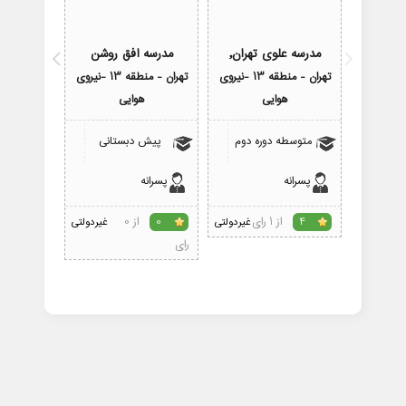
مدرسه علوی تهران,
مدرسه افق روشن
مدرسه ه
تهران - منطقه 13 -نیروی
تهران - منطقه 13 -نیروی
هوایی
هوایی
ه
متوسطه دوره دوم
پیش دبستانی
متوسط
پسرانه
پسرانه
دختران
از 1 رای
از 0
4
غیردولتی
0
غیردولتی
0
رای