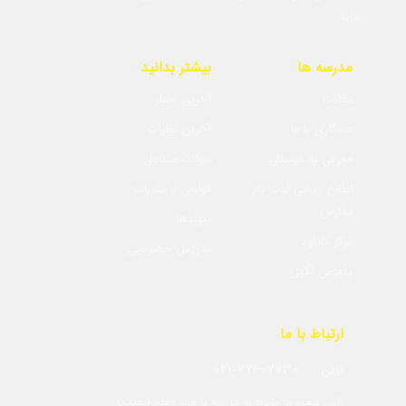
نماید.
مدرسه ها
بیشتر بدانید
مقالات
آخرین اخبار
همکاری با ما
آخرین نظرات
معرفی به دوستان
سولات متداول
اطلاع رسانی ثبت نام
قوانین و مقررات
مدارس
پیوندها
مرکز دانلود
تدریس خصوصی
پذیرش آگهی
ارتباط با ما
021-77407730
تلفن :
(این شماره ها مربوط به مدرسه یا خانه معلم نیست)