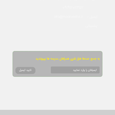
09191202352
info@madreseha.ir
ایمیل :
پشتیبانی
به جمع صدها هزار نفری همراهان مدرسه ها بپیوندید