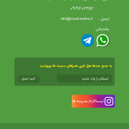
09191202352
info@madreseha.ir
ایمیل :
پشتیبانی
به جمع صدها هزار نفری همراهان مدرسه ها بپیوندید