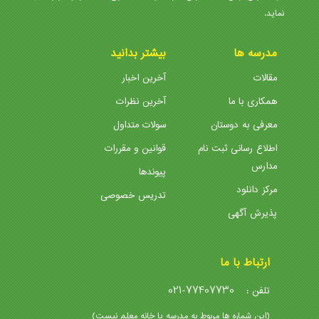
نماید.
مدرسه ها
بیشتر بدانید
مقالات
آخرین اخبار
همکاری با ما
آخرین نظرات
معرفی به دوستان
سولات متداول
اطلاع رسانی ثبت نام
قوانین و مقررات
مدارس
پیوندها
مرکز دانلود
تدریس خصوصی
پذیرش آگهی
ارتباط با ما
021-77407730
تلفن :
(این شماره ها مربوط به مدرسه یا خانه معلم نیست)