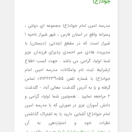
جواد(ع)
مدرسه امین امام جواد(ع) مجموعه ای دولتی ،
پسرانه واقع در استان فارس ، شهر شیراز ناحیه 1
شیراز است که در مقطع ابتدایی (دبستان) با
مدیریت هادی میر احمدی پذیرای فرزندان عزیز
شما اولیاء گرامی می باشد . جهت کسب اطلاع
ازشرایط ثبت نام وامکانات مدرسه امین امام
جواد(ع) با شماره تلفن 07136239055 تماس
گرفته و یا به آدرس گلدشت معالی آباد - گلدشت
2 مراجعه نمایید . همچنین شما اولیاء گرامی و
دانش آموزان عزیز در صورتی که با مدرسه امین
امام جواد(ع) آشنایی دارید با به اشتراک گذاشتن
نظرات خود و امتیازدهی به آن
در بخش ثبت نظرو امتیاز شما
به سایر والدین در