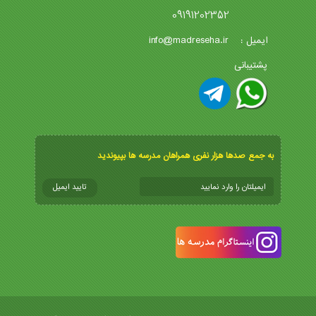
09191202352
info@madreseha.ir
ایمیل :
پشتیبانی
به جمع صدها هزار نفری همراهان مدرسه ها بپیوندید