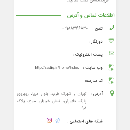
فرزندانشان کمک نمایید.
اطلاعات تماس و آدرس
تلفن :
02188366830
دورنگار :
پست الکترونیک :
وب سایت :
http://sadiq.ir/Home/Index
کد مدرسه:
آدرس :
تهران , شهرک غرب، بلوار دریا، روبروی
پارک دلاوران، نبش خیابان موج، پلاک
۹۸
شبکه های اجتماعی :