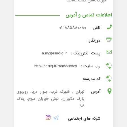
فرزندانشان کمک نمایید.
اطلاعات تماس و آدرس
تلفن :
021885880680
دورنگار :
پست الکترونیک :
a.m@esadiq.ir
وب سایت :
http://sadiq.ir/Home/Index
کد مدرسه:
آدرس :
تهران , شهرک غرب، بلوار دریا، روبروی
پارک دلاوران، نبش خیابان موج، پلاک
۹۸
شبکه های اجتماعی :