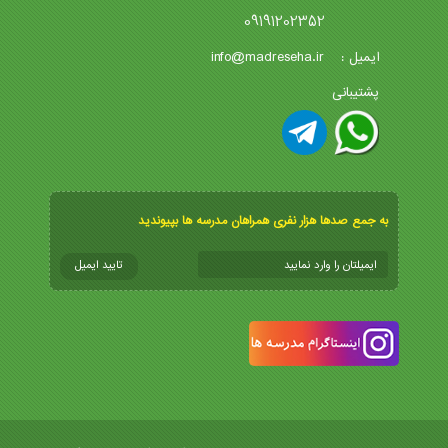
09191202352
info@madreseha.ir
ایمیل :
پشتیبانی
به جمع صدها هزار نفری همراهان مدرسه ها بپیوندید