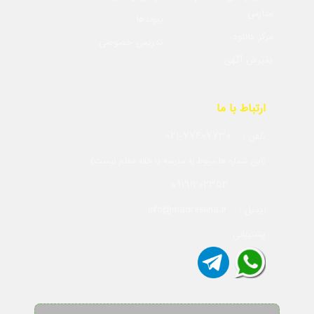
مدارس
پیوندها
مرکز دانلود
تدریس خصوصی
پذیرش آگهی
ارتباط با ما
021-77407730
تلفن :
(این شماره ها مربوط به مدرسه یا خانه معلم نیست)
09191202352
info@madreseha.ir
ایمیل :
پشتیبانی