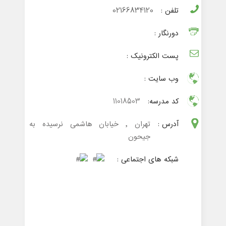
تلفن :
02166834120
دورنگار :
پست الکترونیک :
وب سایت :
کد مدرسه:
11018503
آدرس :
تهران , خیابان هاشمی نرسیده به
جیحون
شبکه های اجتماعی :