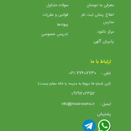
معرفی به دوستان
سولات متداول
اطلاع رسانی ثبت نام
قوانین و مقررات
مدارس
پیوندها
مرکز دانلود
تدریس خصوصی
پذیرش آگهی
ارتباط با ما
021-77407730
تلفن :
(این شماره ها مربوط به مدرسه یا خانه معلم نیست)
09191202352
info@madreseha.ir
ایمیل :
پشتیبانی