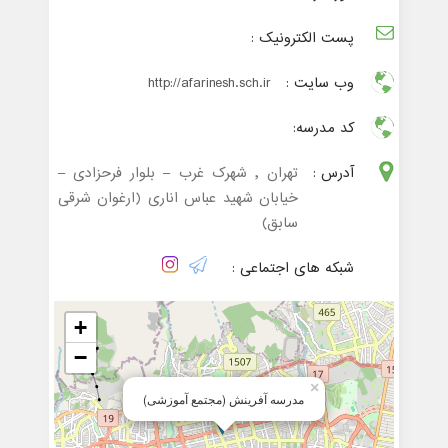
پست الکترونیک :
وب سایت :
http://afarinesh.sch.ir
کد مدرسه:
آدرس :
تهران , شهرک غرب – بلوار فرحزادی –
خیابان شهید عباس اناری (ارغوان شرقی
سابق)
شبکه های اجتماعی :
+
−
×
مدرسه آفرینش (مجتمع آموزشی)