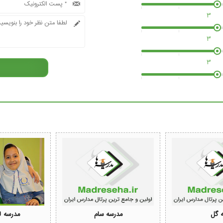
3
3
3
ه گل
مدرسه سام
مدرسه ل