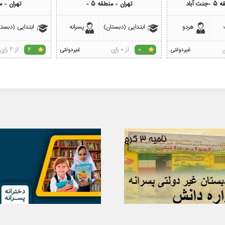
 آباد
تهران - منطقه 5 -
تهران - من
هردو
ابتدایی (دبستان)
پسرانه
ابتدایی (دبستا
از 0 رای
از 2 رای
غیردولتی
0
غیردولتی
4