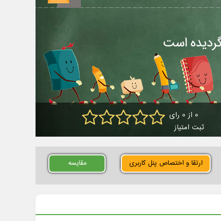
0 از 0 رای
ثبت امتیاز
ارتقا و اختصاص پنل کاربری
مقایسه