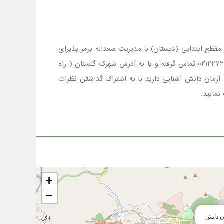
 ، شهر تهران منطقه 5 محدوده شهرک گلستان است که در مقطع ابتدایی (دبستان) با مدیریت سعداله برمر پذیرای
فرزندان عزیز شما اولیاء گرامی می باشد . جهت کسب اطلاع ازشرایط ثبت نام وامکانات مدرسه آرمان دانش با شماره تلفن 02144726051 تماس گرفته و یا به آدرس شهرک گلستان ( راه
تی که با مدرسه آرمان دانش آشنایی دارید با به اشتراک گذاشتن نظرات
مایید.
+
−
ن دانش