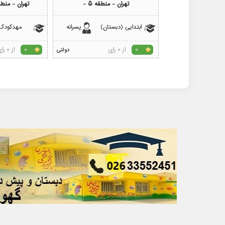
تهران - منطقه 5 -
تهران - منطقه 5 -جنت
ابتدایی (دبستان)
پسرانه
مهدکودک
از 0 رای
از 0 رای
0
دولتی
0