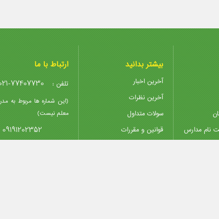
بیشتر بدانید
ارتباط با ما
آخرین اخبار
021-77407730
تلفن :
آخرین نظرات
(این شماره ها مربوط به مدر
ان
سولات متداول
معلم نیست)
09191202352
ت نام مدارس
قوانین و مقررات
پیوندها
@madreseha.ir
ایمیل :
تدریس خصوصی
پشتیبانی
Madreseha.ir
 و استفاده از مطالب با ذکر و درج لینک منبع بلامانع است.
- Copyright © 2007 - 2026