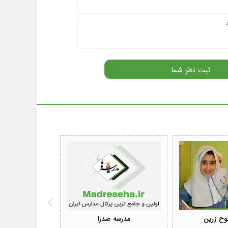
وح زرین
مدرسه صدرا
مدرسه امام 