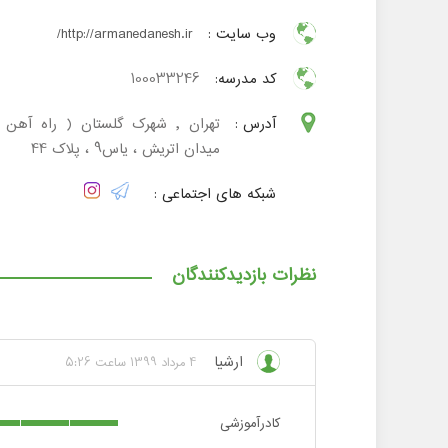
وب سایت :
http://armanedanesh.ir/
کد مدرسه:
100033246
آدرس :
تهران , شهرک گلستان ( راه آهن )
میدان اتریش ، یاس9 ، پلاک 44
شبکه های اجتماعی :
نظرات بازدیدکنندگان
ارشیا
4 مرداد 1399 ساعت 5:26
کادرآموزشی