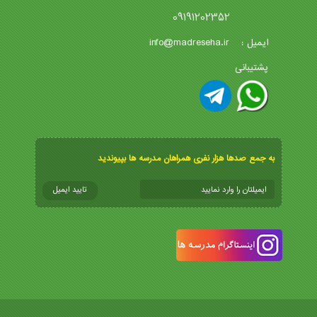
09191202352
info@madreseha.ir
ایمیل :
پشتیبانی
به جمع صدها هزار نفری همراهان مدرسه ها بپیوندید