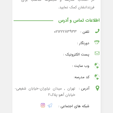
فرزندانشان کمک نمایید.
اطلاعات تماس و آدرس
تلفن :
02122283933
دورنگار :
پست الکترونیک :
وب سایت :
کد مدرسه:
آدرس :
تهران , میدان نیاوران-خیابان شفیعی-
خیابان آهو-پلاک2
شبکه های اجتماعی :