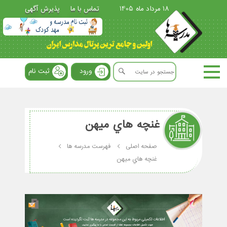
18 مرداد ماه 1405
تماس با ما
پذیرش آگهی
ورود
ثبت نام
غنچه هاي ميهن
صفحه اصلی
فهرست مدرسه ها
غنچه هاي ميهن