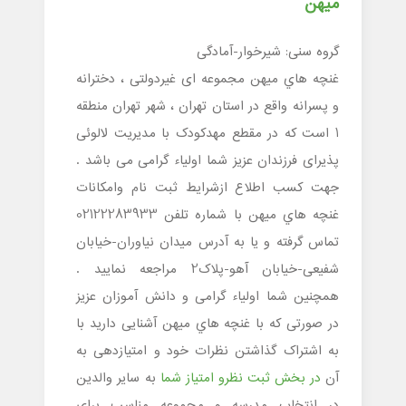
ميهن
گروه سنی: شیرخوار-آمادگی
غنچه هاي ميهن مجموعه ای غیردولتی ، دخترانه
و پسرانه واقع در استان تهران ، شهر تهران منطقه
1 است که در مقطع مهدکودک با مدیریت لالوئی
پذیرای فرزندان عزیز شما اولیاء گرامی می باشد .
جهت کسب اطلاع ازشرایط ثبت نام وامکانات
غنچه هاي ميهن با شماره تلفن 02122283933
تماس گرفته و یا به آدرس میدان نیاوران-خیابان
شفیعی-خیابان آهو-پلاک2 مراجعه نمایید .
همچنین شما اولیاء گرامی و دانش آموزان عزیز
در صورتی که با غنچه هاي ميهن آشنایی دارید با
به اشتراک گذاشتن نظرات خود و امتیازدهی به
آن
در بخش ثبت نظرو امتیاز شما
به سایر والدین
در انتخاب مدرسه و مجموعه مناسب برای