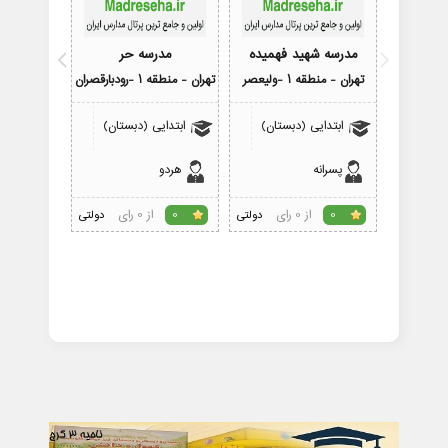
مدرسه شهید فهمیده
مدرسه حر
مدرسه فرزن
تهران - منطقه 1 -ولیعصر
تهران - منطقه 1 -رودبارقصران
تهران - منطقه 1
ابتدایی (دبستان)
ابتدایی (دبستان)
پیش 
پسرانه
هردو
پسرانه
از 0 رای
از 0 رای
0
دولتی
0
دولتی
4.3
رای