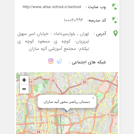
وب سایت :
http://www.atsa-school.ir/sschool
کد مدرسه:
100040994
آدرس :
تهران , بلوارمیرداماد - خیابان امیر سهیل
تبریزیان- کوچه ی مسعود کوچه ی
نیکنام- مجتمع آموزشی آتیه سازان
شبکه های اجتماعی :
+
−
×
دبستان ریاضی محور آتیه سازان