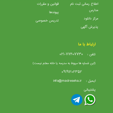
اطلاع رسانی ثبت نام
قوانین و مقررات
مدارس
پیوندها
مرکز دانلود
تدریس خصوصی
پذیرش آگهی
ارتباط با ما
021-77407730
تلفن :
(این شماره ها مربوط به مدرسه یا خانه معلم نیست)
09191202352
info@madreseha.ir
ایمیل :
پشتیبانی