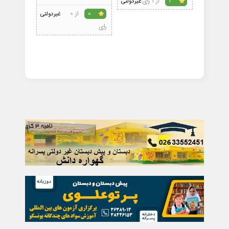
از 1 رای
1
غیردولتی
1
از 0
0
غیردولتی
رای