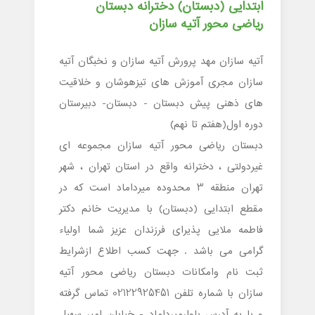
ابتدایی (دبستان) دخترانه دبستان
ریاضی محور آتیه سازان
آتیه سازان مهد پرورش آتیه سازان و نخبگان آتیه
سازان مجری آموزش های تیزهوشان و خلاقیت
های ذهنی پیش دبستان - دبستان- دبیرستان
دوره اول(هفتم تا نهم)
دبستان ریاضی محور آتیه سازان مجموعه ای
غیردولتی ، دخترانه واقع در استان تهران ، شهر
تهران منطقه 3 محدوده میرداماد است که در
مقطع ابتدایی (دبستان) با مدیریت خانم دکتر
فاطمه ملایی پذیرای فرزندان عزیز شما اولیاء
گرامی می باشد . جهت کسب اطلاع ازشرایط
ثبت نام وامکانات دبستان ریاضی محور آتیه
سازان با شماره تلفن 02122925451 تماس گرفته
و یا به آدرس بلوارمیرداماد - خیابان امیر سهیل