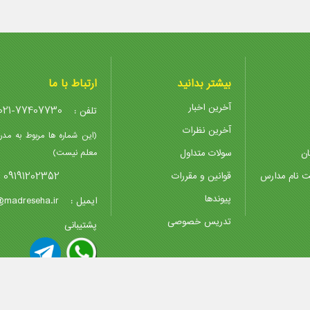
بیشتر بدانید
ارتباط با ما
آخرین اخبار
021-77407730
تلفن :
آخرین نظرات
(این شماره ها مربوط به مدر
ان
سولات متداول
معلم نیست)
09191202352
ت نام مدارس
قوانین و مقررات
پیوندها
@madreseha.ir
ایمیل :
تدریس خصوصی
پشتیبانی
Madreseha.ir
 و استفاده از مطالب با ذکر و درج لینک منبع بلامانع است.
- Copyright © 2007 - 2026