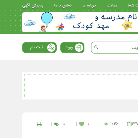
ت شما
مقالات
درباره ما
تماس با ما
پذیرش آگهی
ورود
ثبت نام
0
0
1246
139