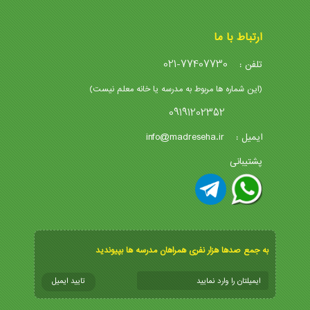
ارتباط با ما
021-77407730
تلفن :
(این شماره ها مربوط به مدرسه یا خانه معلم نیست)
09191202352
info@madreseha.ir
ایمیل :
پشتیبانی
به جمع صدها هزار نفری همراهان مدرسه ها بپیوندید