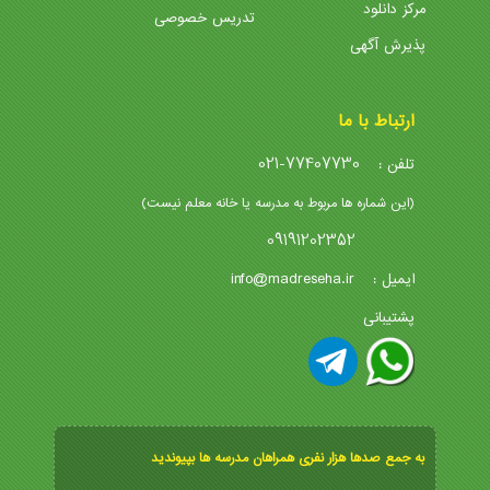
مرکز دانلود
تدریس خصوصی
پذیرش آگهی
ارتباط با ما
021-77407730
تلفن :
(این شماره ها مربوط به مدرسه یا خانه معلم نیست)
09191202352
info@madreseha.ir
ایمیل :
پشتیبانی
به جمع صدها هزار نفری همراهان مدرسه ها بپیوندید