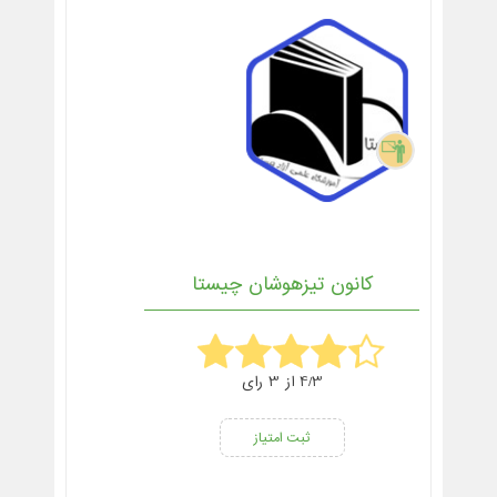
کانون تیزهوشان چیستا
4/3 از 3 رای
ثبت امتیاز