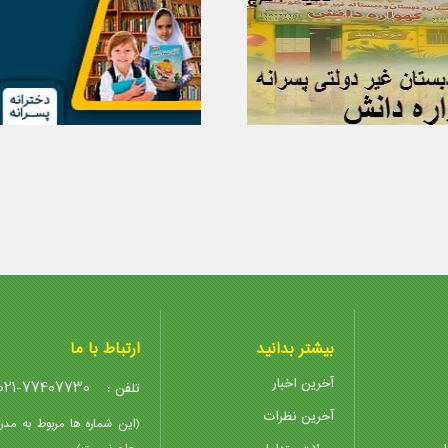
بیشتر بدانید
ارتباط با ما
آخرین اخبار
021-77407730
تلفن :
آخرین نظرات
(این شماره ها مربوط به مدر