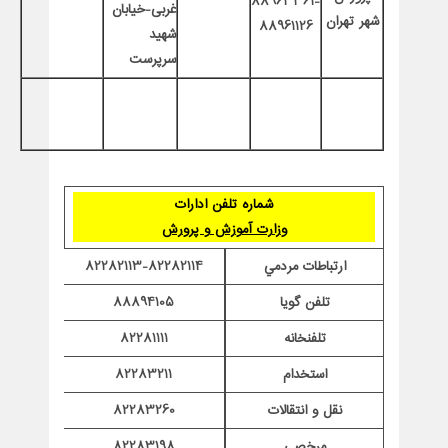
88963361-
غربی-خیابان
شهر تهران
88961126
شهید
سرپرست
شماره تلفن ادارات
وزارت آموزش و پرورش
ارتباطات مردمي
82282113-82282114
تلفن گویا
88894105
تلفنخانه
82281111
استخدام
82283211
نقل و انتقالات
82283260
مرخصي
82283198