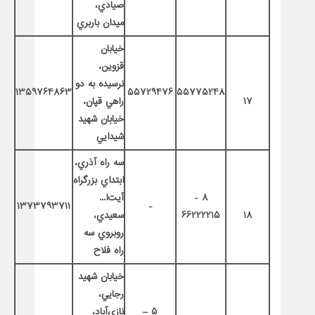
صيادي،
ميدان باربري
خيابان
قزوين،
نرسيده به دو
1359764863
55729476
55775248
17
راهي قپان،
خيابان شهيد
شيدايي
سه راه آذري،
ابتداي بزرگراه
8 -
آيت‌ا...
1373793711
-
18
66222215
سعيدي،
روبروي سه
راه فلاح
خيابان شهيد
رجايي،
5 –
نازي‌آباد،