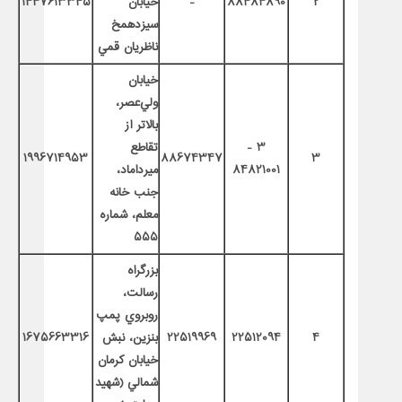
2
88484890
-
خيابان
1447613345
سيزدهمخ
ناظريان قمي
خيابان
ولي‌عصر،
بالاتر از
3 -
تقاطع
1996714953
88674347
3
84821001
ميرداماد،
جنب خانه
معلم، شماره
555
بزرگراه
رسالت،
روبروي پمپ‌
4
22512094
22519969
بنزين، نبش
1675663316
خيابان كرمان
شمالي (شهيد