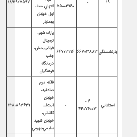
1891927597
-
19
55003160
انتهاي خط،
اول خيابان
بهمنيار
پارك شهر،
ترمينال
فياض‌بخش،
بازنشستگي
66703883
66703216
-
جنب
درمانگاه
فرهنگيان
فلكه دوم
صادقيه،
خيابان
6 -
استثنايي
-
آيت‌ا...
1481893631
44076003
كاشاني،
خيابان شهيد
سليمي‌جهرمي