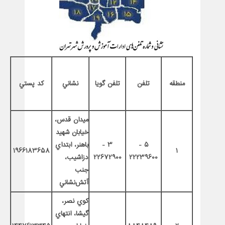
منطقه
تلفن
تلفن گويا
نشاني
كد پستي
ميدان قدس،
خيابان شهيد
5 -
3 -
باهنر، ابتداي
1966183658
1
22239600
22672900
دزاشيب،
جنب
آتش‌نشاني
كوي نصر،
گيشا، انتهاي