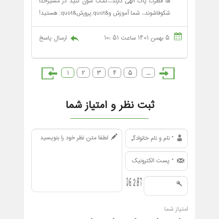
ها فطرت پاک الهی دارند...کمک شون کنید در مسیرخدا
شکوفاشوند.. شما آموزش و&quot;پرورش&quot; هستید!
5 بهمن 1401 ساعت 51 :10
ارسال پاسخ
1
2
3
4
5
...
ثبت نظر و امتیاز شما
امتیاز شما