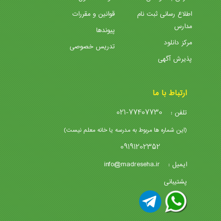
اطلاع رسانی ثبت نام
قوانین و مقررات
مدارس
پیوندها
مرکز دانلود
تدریس خصوصی
پذیرش آگهی
ارتباط با ما
021-77407730
تلفن :
(این شماره ها مربوط به مدرسه یا خانه معلم نیست)
09191202352
info@madreseha.ir
ایمیل :
پشتیبانی