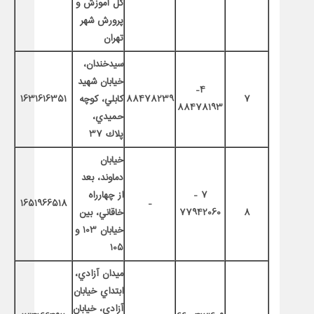
كل آموزش و
پرورش شهر
تهران
سيدخندان،
خيابان شهيد
4-
7
88478239
كابلي، كوچه
1631616351
88478193
حميدي،
پلاك 37
خيابان
دماوند، بعد
7 -
از چهارراه
1651966518
-
8
77942060
خاقاني، بين
خيابان 103 و
105
ميدان آزادي،
ابتداي خيابان
آزادي، خيابان