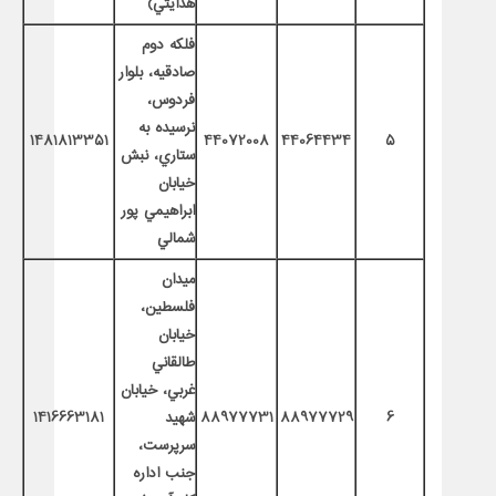
هدايتي)
فلكه دوم
صادقيه، بلوار
فردوس،
نرسيده به
1481813351
44072008
44064434
5
ستاري، نبش
خيابان
ابراهيمي پور
شمالي
ميدان
فلسطين،
خيابان
طالقاني
غربي، خيابان
6
88977729
88977731
شهيد
1416663181
سرپرست،
جنب اداره