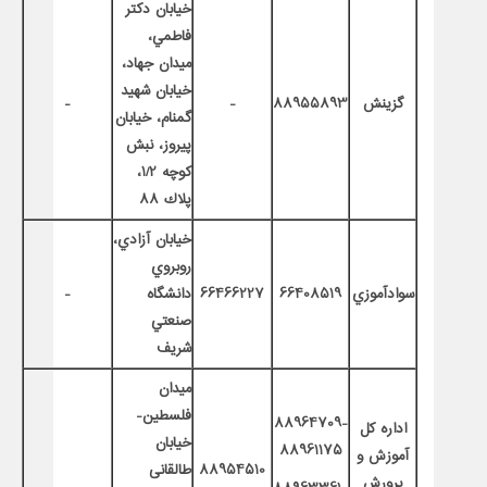
خيابان دكتر
فاطمي،
ميدان جهاد،
خيابان شهيد
گزينش
88955893
-
-
گمنام، خيابان
پيروز، نبش
كوچه 1/2،
پلاك 88
خيابان آزادي،
روبروي
سوادآموزي
66408519
66466227
دانشگاه
-
صنعتي
شريف
میدان
فلسطین-
88964709-
اداره کل
خیابان
88961175
آموزش و
88954510
طالقانی
پرورش