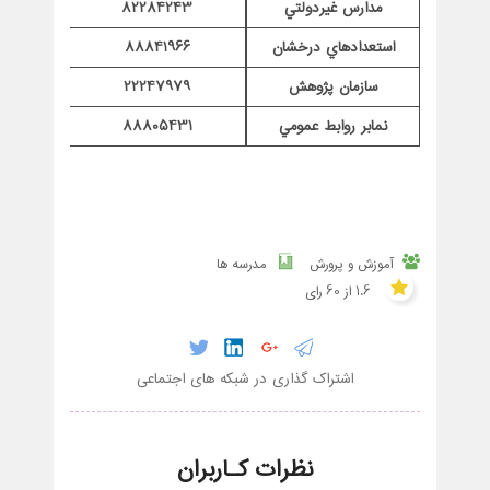
مدارس غيردولتي
82284243
استعدادهاي درخشان
88841966
سازمان پژوهش
22247979
نمابر روابط عمومي
88805431
آموزش و پرورش
مدرسه ها
1.6 از 60 رای
اشتراک گذاری در شبکه های اجتماعی
نظرات کـاربران