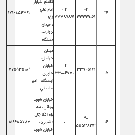
تقاطع خيابان
4-
4 -
امام علي‌
1716854391
14
33331061
33789891
(ع)
، ميدان
چهارصد
دستگاه
ميدان
خراسان،
4 -
خيابان
1775935189
33705171
15
33006751
خاوران،
ايستگاه امير
سليماني
خيابان شهيد
رجائي، سه
راه اتكا (نان
9-
16
-
ماشيني)،
1816685787
55538213
خيابان شهيد