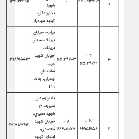
1341664911
-
66004136-9
9
شهيد
نجارزادگان،
كوچه سبزه‌زار
نواب- خيابان
بريانك، ميدان
بريانك،
4 –
خيابان شهيد
1318915513
55149703
10
55149712
عرب،
ساختمان
چمران، پلاك
421
بالاترازميدان
منيريه، خ
شهيد معيري،
60 –
8 -
خيابان شهيد
1317834111
11
66956158
66405177
معتمدي،
ابتداي كوچه