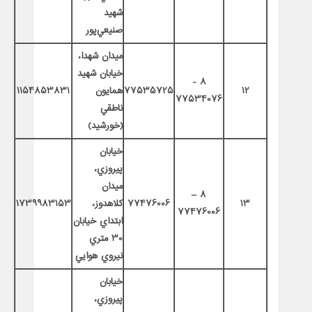
شهيد
صنيعي‌پور
ميدان شهدا،
خيابان شهيد
8 -
12
77535725
همايون
1154853831
77534076
ناطقي
(خورشيد)
خيابان
پيروزي،
ميدان
8 –
13
77476006
كلاهدوز،
1739983153
77476006
ابتداي خيابان
30 متري
نيروي هوايي
خيابان
پيروزي،