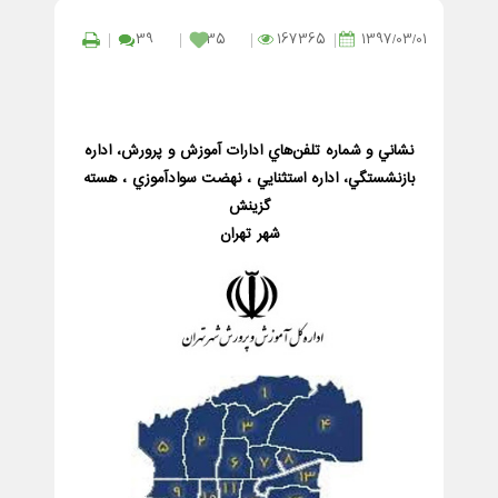
39
35
167365
1397/03/01
نشاني و شماره تلفن‌هاي ادارات آموزش و پرورش، اداره
بازنشستگي، اداره استثنايي ، نهضت سوادآموزي ، هسته
گزينش
شهر تهران