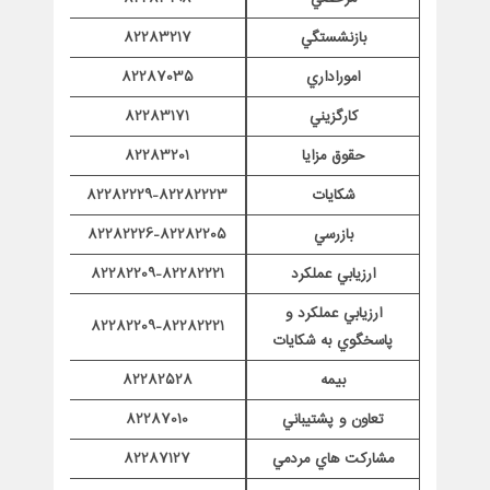
بازنشستگي
82283217
اموراداري
82287035
كارگزيني
82283171
حقوق مزايا
82283201
شكايات
82282229-82282223
بازرسي
82282226-82282205
ارزيابي عملكرد
82282209-82282221
ارزيابي عملكرد و
82282209-82282221
پاسخگوي به شكايات
بيمه
82282528
تعاون و پشتيباني
82287010
مشاركت هاي مردمي
82287127