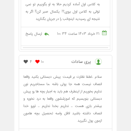
به کلاس اول آماده کردیم حالا به او بگوییم تو نمی
توانی به کلاس اول بروی؟! یکسال صبر کن!! اگر به
نتیجه ای رسیدید اینچانب را در جریان بگذارید
21 خرداد 1403 ساعت 34 :10
ارسال پاسخ
پری سادات
4
10
سلام .لطفا نظارت بر قیمت پیش دبستانی بکنید واقعا
انصاف نیست همه جا پولی باشه .ما مستاجریم نون
نداربم بخوریم از اینطرف هم باید به اجبار بچه ها رو پیش
دبستانی بنویسیم که اموزششون واقعا به درد نخوره و
بیشتر بازی هست .. نداریم بخدا نداریم .. تورو خدا
انصاف داشته باشید لاقل واسه تحصیل بچه هامون
ازمون پول نگیرید