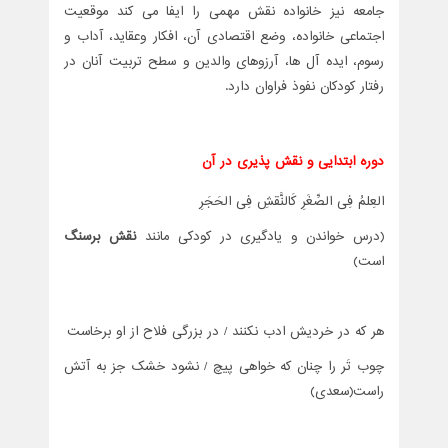
جامعه نیز خانواده نقش مهمی را ایفا می کند موقعیت
اجتماعی خانواده، وضع اقتصادی آن، افکار وعقاید، آداب و
رسوم، ایده آل ها، آرزوهای والدین و سطح تربیت آنان در
رفتار کودکان نفوذ فراوان دارد.
دوره ابتدایی و نقش پذیری در آن
العِلمُ فِی الصِّغَرِ کَالنَّقشِ فِی الحَجَرِ
(درس خواندن و یادگیری در کودکی مانند
نقش برسنگ
است)
هر که در خردیش ادب نکنند / در بزرگی فلاح از او برخاست
چوب تَر را چنان که خواهی پیچ / نشود خشک جز به آتش
راست(سعدی)