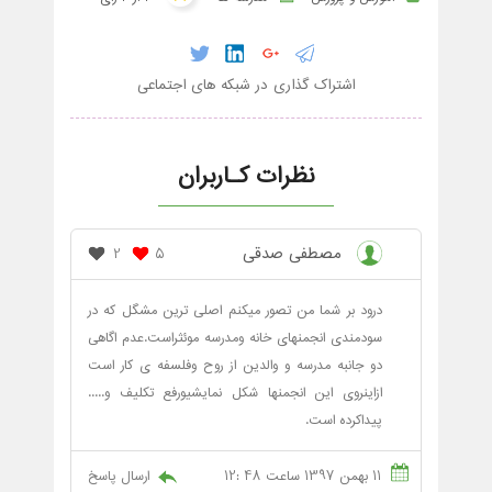
اشتراک گذاری در شبکه های اجتماعی
نظرات کـاربران
مصطفی صدقی
2
5
درود بر شما من تصور میکنم اصلی ترین مشگل که در
سودمندی انجمنهای خانه ومدرسه موئثراست.عدم اگاهی
دو جانبه مدرسه و والدین از روح وفلسفه ی کار است
ازاینروی این انجمنها شکل نمایشیورفع تکلیف و.....
پیداکرده است.
11 بهمن 1397 ساعت 48 :12
ارسال پاسخ