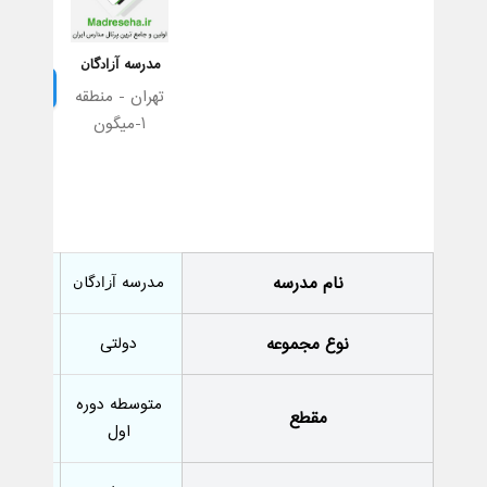
مدرسه ﺁﺯﺍﺩﮔﺎﻥ
تهران - منطقه
1-میگون
نام مدرسه
مدرسه ﺁﺯﺍﺩﮔﺎﻥ
نوع مجموعه
دولتی
متوسطه دوره
مقطع
اول